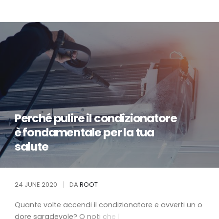
Perché pulire il condizionatore
è fondamentale per la tua
salute
24 JUNE 2020
DA
ROOT
Q
u
a
n
t
e
v
o
l
t
e
a
c
c
e
n
d
i
i
l
c
o
n
d
i
z
i
o
n
a
t
o
r
e
e
a
v
v
e
r
t
i
u
n
o
d
o
r
e
s
g
r
a
d
e
v
o
l
e
?
O
n
o
t
i
c
h
e
l
'
a
r
i