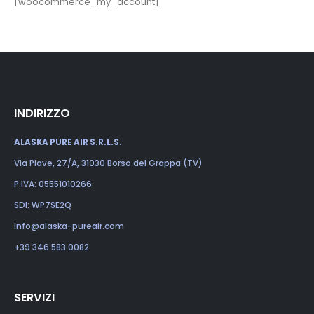
[woocommerce_my_account]
INDIRIZZO
ALASKA PURE AIR S.R.L.S.
Via Piave, 27/A, 31030 Borso del Grappa (TV)
P.IVA: 05551010266
SDI: WP7SE2Q
info@alaska-pureair.com
+39 346 583 0082
SERVIZI